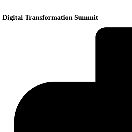
Preskočiť
na
obsah
Digital Transformation Summit