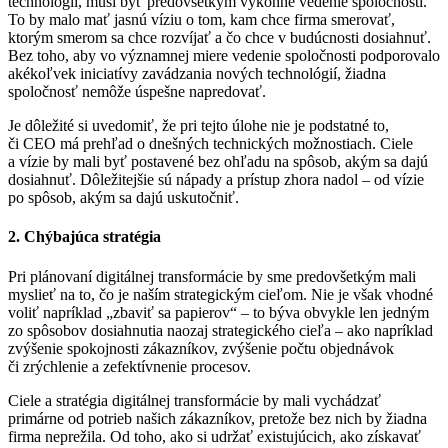
technológií, musí byť predovšetkým výkonné vedenie spoločnosti.
To by malo mať jasnú víziu o tom, kam chce firma smerovať,
ktorým smerom sa chce rozvíjať a čo chce v budúcnosti dosiahnuť.
Bez toho, aby vo významnej miere vedenie spoločnosti podporovalo
akékoľvek iniciatívy zavádzania nových technológií, žiadna
spoločnosť nemôže úspešne napredovať.
Je dôležité si uvedomiť, že pri tejto úlohe nie je podstatné to,
či CEO má prehľad o dnešných technických možnostiach. Ciele
a vízie by mali byť postavené bez ohľadu na spôsob, akým sa dajú
dosiahnuť. Dôležitejšie sú nápady a prístup zhora nadol – od vízie
po spôsob, akým sa dajú uskutočniť.
2. Chýbajúca stratégia
Pri plánovaní digitálnej transformácie by sme predovšetkým mali
myslieť na to, čo je naším strategickým cieľom. Nie je však vhodné
voliť napríklad „zbaviť sa papierov“ – to býva obvykle len jedným
zo spôsobov dosiahnutia naozaj strategického cieľa – ako napríklad
zvýšenie spokojnosti zákazníkov, zvýšenie počtu objednávok
či zrýchlenie a zefektívnenie procesov.
Ciele a stratégia digitálnej transformácie by mali vychádzať
primárne od potrieb našich zákazníkov, pretože bez nich by žiadna
firma neprežila. Od toho, ako si udržať existujúcich, ako získavať