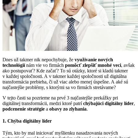
Dnes už takmer nik nepochybuje, že
využívanie nových
technológií
nám vie vo firmách
pomôcť zlepšiť mnohé veci
, avšak
ako postupovať? Kde začať? To sú otázky, ktoré si kladú takmer
v každej spoločnosti. A v takmer každej spoločnosti už digitálna
transformácia prebieha, či už viac alebo menej úspešne. A aké sú
najčastejšie problémy, s ktorými sa vo firmách stretávame?
V tejto časti sa pozrieme na prvé 3 najčastejšie prekážky pri
digitálnej transformácii, medzi ktoré patrí
chýbajúci digitálny líder
,
podcenenie stratégie
a
obavy zo zlyhania
.
1. Chýba digitálny líder
Tým, kto by mal iniciovať myšlienku nasadzovania nových