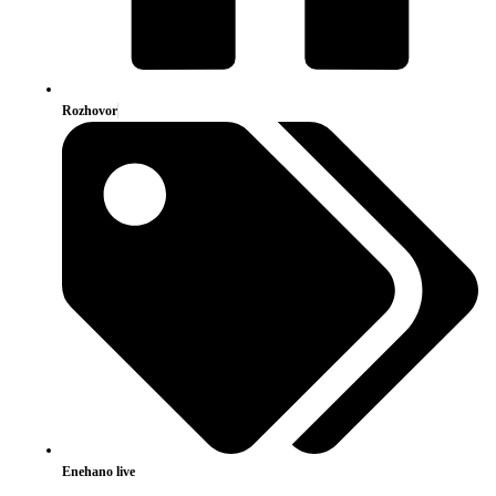
Rozhovor
Enehano live