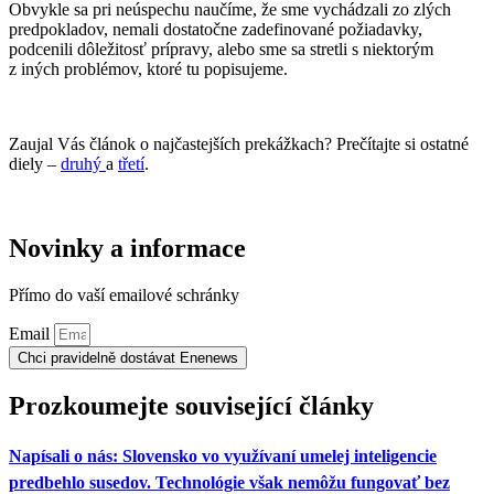
Obvykle sa pri neúspechu naučíme, že sme vychádzali zo zlých
predpokladov, nemali dostatočne zadefinované požiadavky,
podcenili dôležitosť prípravy, alebo sme sa stretli s niektorým
z iných problémov, ktoré tu popisujeme.
Zaujal Vás článok o najčastejších prekážkach? Prečítajte si ostatné
diely –
druhý
a
třetí
.
Novinky a informace
Přímo do vaší emailové schránky
Email
Chci pravidelně dostávat Enenews
Prozkoumejte související články
Napísali o nás: Slovensko vo využívaní umelej inteligencie
predbehlo susedov. Technológie však nemôžu fungovať bez