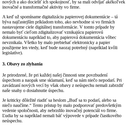
nových a ako docieliť ich spokojnosť, by sa mali odvíjať akékoľvek
inovačné a transformačné aktivity vo firme.
A keď už spomíname digitalizáciu papierovej dokumentácie – tá
býva najčastejším príkladom toho, ako nevhodne si vo firmách
nastavujeme ciele digitálnej transformácie. V tomto prípade by
nemalo byť cieľom zdigitalizovať vznikajúcu papierovú
dokumentáciu napríklad to, aby papierová dokumentácia vôbec
nevznikala. Všetko by malo prebiehať elektronicky a papier
použijeme len vtedy, keď bude naozaj potrebný (napríklad kvôli
legislatíve).
3. Obavy zo zlyhania
Je prirodzené, že pri každej našej činnosti sme povzbudení
úspechom a naopak sme sklamaní, keď sa nám niečo nepodarí. Pri
zavádzaní nových vecí by však obavy z neúspechu nemali zabrzdiť
naše snahy o dosiahnutie úspechu.
Je kriticky dôležité riadiť sa heslom „Buď sa to podarí, alebo sa
niečo naučíme.“ Tento prístup by malo podporovať predovšetkým
vedenie spoločnosti, aby nebrzdilo inovačný potenciál vo firme.
Ľudia by sa napríklad nemali báť výpovede v prípade čiastkového
neúspechu.