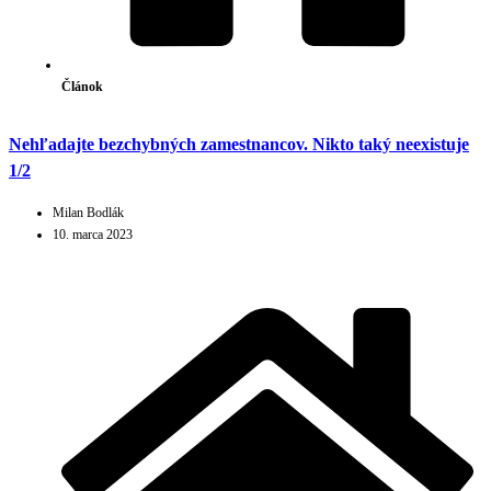
Článok
Nehľadajte bezchybných zamestnancov. Nikto taký neexistuje
1/2
Milan Bodlák
10. marca 2023