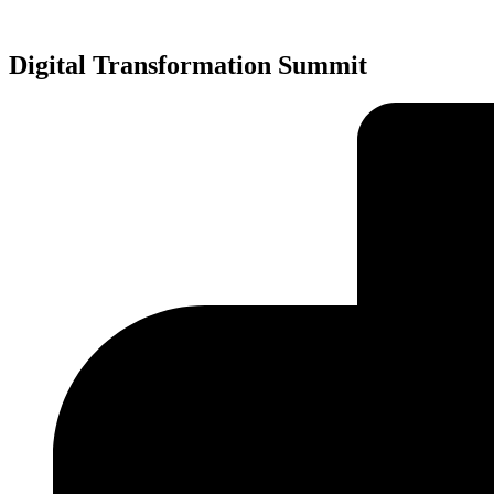
Preskočiť
na
obsah
Digital Transformation Summit